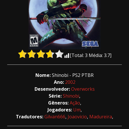
[Total:
3
Média:
3.7
]
Nome:
Shinobi - PS2 PTBR
Ano:
2002
Desenvolvedor:
Overworks
Série:
Shinobi
,
Gêneros:
Ação
,
Jogadores:
Um
,
Tradutores:
Gilvan666
,
Joaovicio
,
Madureira
,