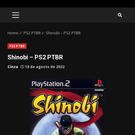
Skip
to
PRIMARY
MENU
content
Home
PS2 PTBR
Shinobi – PS2 PTBR
PS2 PTBR
Shinobi – PS2 PTBR
Cinza
18 de agosto de 2022