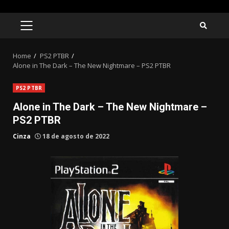
Skip
to
PRIMARY
MENU
content
Home
PS2 PTBR
Alone in The Dark – The New Nightmare – PS2 PTBR
PS2 PTBR
Alone in The Dark – The New Nightmare –
PS2 PTBR
Cinza
18 de agosto de 2022