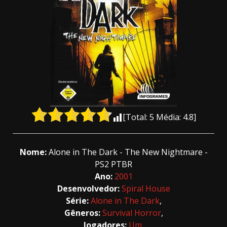
[Total:
5
Média:
4.8
]
Nome:
Alone in The Dark - The New Nightmare -
PS2 PTBR
Ano:
2001
Desenvolvedor:
Spiral House
Série:
Alone in The Dark
,
Gêneros:
Survival Horror
,
Jogadores:
Um
,