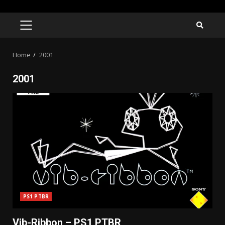
Skip
to
PRIMARY
MENU
content
Home
2001
2001
PS1 PTBR
Vib-Ribbon – PS1 PTBR