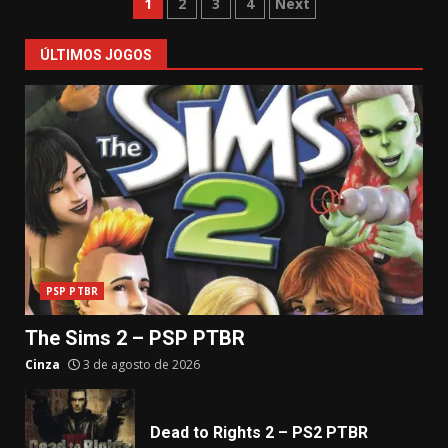
Paginação
1
2
3
4
Next
de
ÚLTIMOS JOGOS
posts
PSP PTBR
The Sims 2 – PSP PTBR
Cinza
3 de agosto de 2026
Dead to Rights 2 – PS2 PTBR