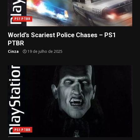
PS1 PTBR
World’s Scariest Police Chases – PS1
PTBR
Cinza
19 de julho de 2025
PS1 PTBR