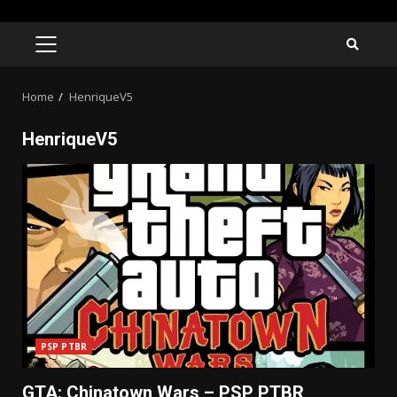
Skip
to
PRIMARY
MENU
content
Home
HenriqueV5
HenriqueV5
PSP PTBR
GTA: Chinatown Wars – PSP PTBR