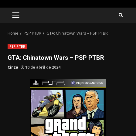
Skip
to
PRIMARY
MENU
content
Home
PSP PTBR
GTA: Chinatown Wars – PSP PTBR
PSP PTBR
GTA: Chinatown Wars – PSP PTBR
Cinza
10 de abril de 2024