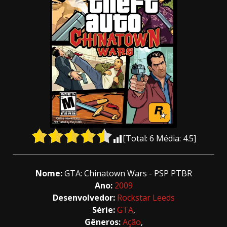
[Total:
6
Média:
4.5
]
Nome:
GTA: Chinatown Wars - PSP PTBR
Ano:
2009
Desenvolvedor:
Rockstar Leeds
Série:
GTA
,
Gêneros:
Ação
,