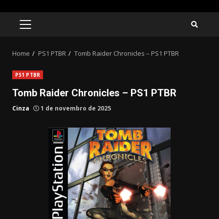
Skip
to
PRIMARY
MENU
content
Home
PS1 PTBR
Tomb Raider Chronicles – PS1 PTBR
PS1 PTBR
Tomb Raider Chronicles – PS1 PTBR
Cinza
1 de novembro de 2025