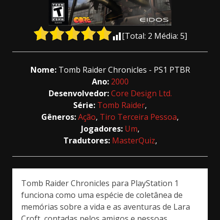
[Total:
2
Média:
5
]
Nome:
Tomb Raider Chronicles - PS1 PTBR
Ano:
2000
Desenvolvedor:
Core Design Ltd.
Série:
Tomb Raider
,
Gêneros:
Ação
,
Tiro Terceira Pessoa
,
Jogadores:
Um
,
Tradutores:
MasterQuiz
,
Tomb Raider Chronicles para PlayStation 1
funciona como uma espécie de coletânea de
memórias sobre a vida e as aventuras de Lara
Croft, contadas pelos amigos e pessoas