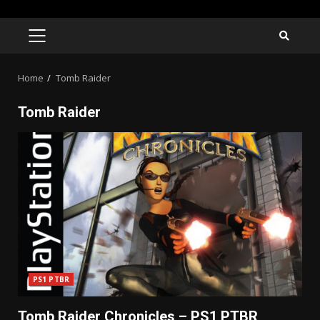
Skip
to
PRIMARY
MENU
content
Home
Tomb Raider
Tomb Raider
PS1 PTBR
Tomb Raider Chronicles – PS1 PTBR