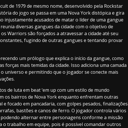
 cult de 1979 de mesmo nome, desenvolvido pela Rockstar
stória do jogo se passa em uma Nova York distópica e gira
ão injustamente acusados de matar o líder de uma gangue
e reunia diversas gangues da cidade com o objetivo de
os Warriors são forçados a atravessar a cidade até seu
 constantes, fugindo de outras gangues e tentando provar
erecendo um prólogo que explica o início da gangue, como
 forças mais temidas da cidade. Isso adiciona uma camada
 o universo e permitindo que o jogador se conecte mais
vações.
tos de luta em beat ‘em up com um estilo de mundo
em os bairros de Nova York enquanto enfrentam outras
 e focado em pancadaria, com golpes pesados, finalizações
rrafas, bastões e canos de ferro. O jogador controla vários
podendo alternar entre personagens conforme a missão
va o trabalho em equipe, pois é possível comandar outros