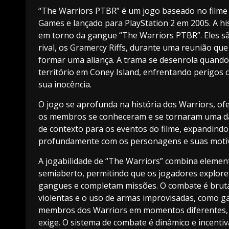
“The Warriors PTBR” é um jogo baseado no filme
Games e lançado para PlayStation 2 em 2005. A hi
em torno da gangue “The Warriors PTBR”. Eles s
rival, os Gramercy Riffs, durante uma reunião qu
formar uma aliança. A trama se desenrola quando 
território em Coney Island, enfrentando perigos
sua inocência.
O jogo se aprofunda na história dos Warriors, of
os membros se conheceram e se tornaram uma das
de contexto para os eventos do filme, expandindo
profundamente com os personagens e suas moti
A jogabilidade de “The Warriors” combina elemen
semiaberto, permitindo que os jogadores explor
gangues e completam missões. O combate é brutal
violentas e o uso de armas improvisadas, como ga
membros dos Warriors em momentos diferentes, 
exige. O sistema de combate é dinâmico e incenti