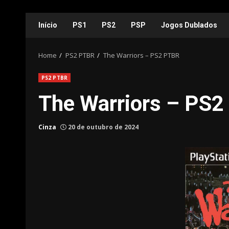
Skip
Início
PS1
PS2
PSP
Jogos Dublados
to
content
Home
PS2 PTBR
The Warriors – PS2 PTBR
PS2 PTBR
The Warriors – PS
Cinza
20 de outubro de 2024