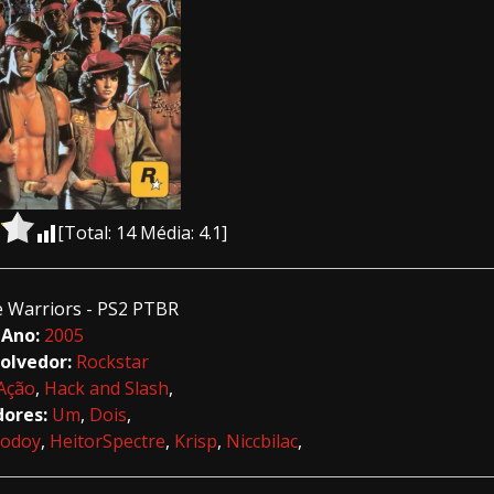
[Total:
14
Média:
4.1
]
 Warriors - PS2 PTBR
Ano:
2005
olvedor:
Rockstar
Ação
,
Hack and Slash
,
dores:
Um
,
Dois
,
odoy
,
HeitorSpectre
,
Krisp
,
Niccbilac
,