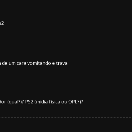
s2
a de um cara vomitando e trava
r (qual?)? PS2 (mídia física ou OPL?)?