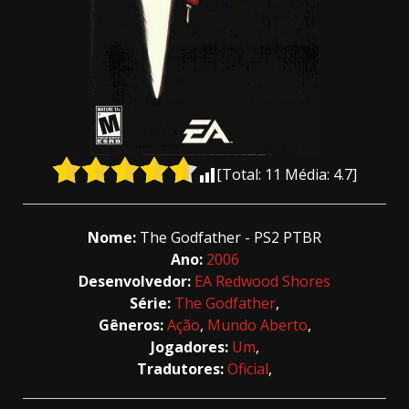
[Total:
11
Média:
4.7
]
Nome:
The Godfather - PS2 PTBR
Ano:
2006
Desenvolvedor:
EA Redwood Shores
Série:
The Godfather
,
Gêneros:
Ação
,
Mundo Aberto
,
Jogadores:
Um
,
Tradutores:
Oficial
,