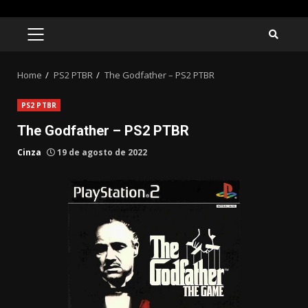
Skip
to
PRIMARY
MENU
content
Home
PS2 PTBR
The Godfather – PS2 PTBR
PS2 PTBR
The Godfather – PS2 PTBR
Cinza
19 de agosto de 2022