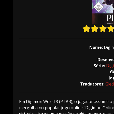
Nome:
Digi
Desenvo
Série:
Dig
G
Jo
Tradutores:
Gle
Em Digimon World 3 (PTBR), o jogador assume o p
mergulha no popular jogo online “Digimon Onlin
virtual se torna uma missão de vida ou morte qu