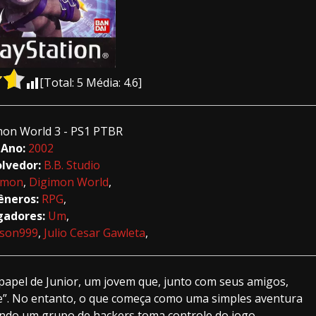
[Total:
5
Média:
4.6
]
mon World 3 - PS1 PTBR
Ano:
2002
lvedor:
B.B. Studio
imon
,
Digimon World
,
êneros:
RPG
,
gadores:
Um
,
dson999
,
Julio Cesar Gawleta
,
apel de Junior, um jovem que, junto com seus amigos,
e”. No entanto, o que começa como uma simples aventura
ando um grupo de hackers toma controle do jogo,