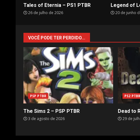
Tales of Eternia – PS1 PTBR
Legend of L
26 de julho de 2026
20 de junho d
VOCÊ PODE TER PERDIDO...
PSP PTBR
PS2 PTB
The Sims 2 – PSP PTBR
Dead to 
3 de agosto de 2026
29 de jul