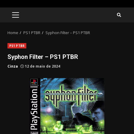
Skip
to
PRIMARY
MENU
content
Home
PS1 PTBR
Syphon Filter – PS1 PTBR
PS1 PTBR
Syphon Filter – PS1 PTBR
Cinza
12 de maio de 2024