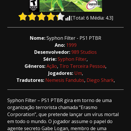
[Total:
6
Média:
4.3
]
Nome:
Syphon Filter - PS1 PTBR
Ano:
1999
Desenvolvedor:
989 Studios
Série:
Syphon Filter
,
Gêneros:
Ação
,
Tiro Terceira Pessoa
,
Jogadores:
Um
,
Tradutores:
Nemesis Fandubs
,
Diego Shark
,
Syphon Filter – PS1 PTBR gira em torno de uma
organização terrorista chamada “Erasmo
Corporation”, que pretende lançar um vírus mortal
em todo o mundo. O jogador assume o papel do
agente secreto Gabe Logan, membro de uma