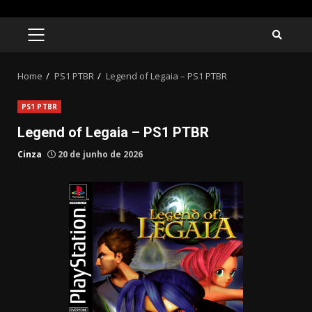
Skip
to
PRIMARY
MENU
content
Home
PS1 PTBR
Legend of Legaia – PS1 PTBR
PS1 PTBR
Legend of Legaia – PS1 PTBR
Cinza
20 de junho de 2026