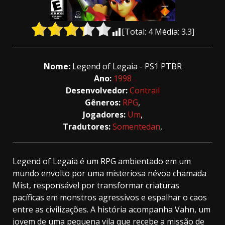
[Total:
4
Média:
3.3
]
Nome:
Legend of Legaia - PS1 PTBR
Ano:
1998
Desenvolvedor:
Contrail
Gêneros:
RPG
,
Jogadores:
Um
,
Tradutores:
Somentedan
,
Legend of Legaia é um RPG ambientado em um
mundo envolto por uma misteriosa névoa chamada
Mist, responsável por transformar criaturas
pacíficas em monstros agressivos e espalhar o caos
entre as civilizações. A história acompanha Vahn, um
jovem de uma pequena vila que recebe a missão de