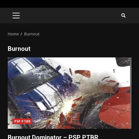
Skip
to
PRIMARY
MENU
content
Home
Burnout
Burnout
PSP PTBR
Burnout Dominator – PSP PTBR