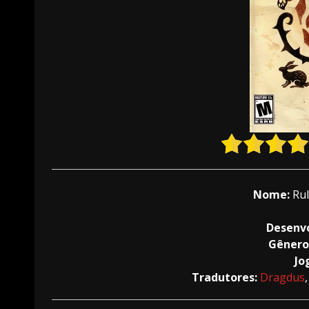
Nome:
Rul
Desenv
Gênero
Jo
Tradutores:
Dragdus