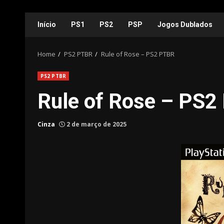
Skip
Início
PS1
PS2
PSP
Jogos Dublados
to
content
Home
PS2 PTBR
Rule of Rose – PS2 PTBR
PS2 PTBR
Rule of Rose – PS
Cinza
2 de março de 2025