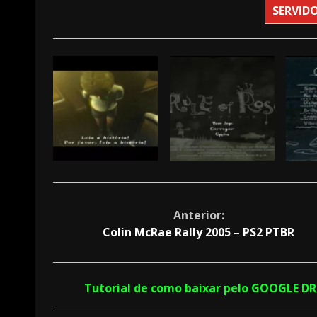
A fonte utilizada nas FMVs foi substituída
SERVIDO
A legenda agora conta com o nome do pe
Foram feitas algumas correções ortográf
Alguns textos foram retraduzidos para ma
A estética de alguns textos foi aprimorad
Os créditos da tradução vai para: Os Aristocr
Continue
Anterior:
Colin McRae Rally 2005 – PS2 PTBR
Reading
Tutorial de como baixar pelo GOOGLE D