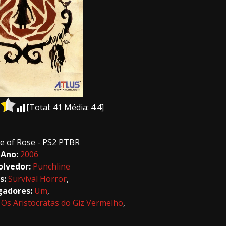
[Total:
41
Média:
4.4
]
e of Rose - PS2 PTBR
Ano:
2006
olvedor:
Punchline
s:
Survival Horror
,
gadores:
Um
,
,
Os Aristocratas do Giz Vermelho
,