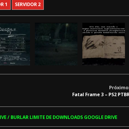
 pela original do jogo.
R 1
SERVIDOR 2
rsonagem para maior acessibilidade.
icas.
ior fidelidade com o original.
a.
atas do Giz Vermelho
Próximo
Fatal Frame 3 – PS2 PTB
RIVE / BURLAR LIMITE DE DOWNLOADS GOOGLE DRIVE