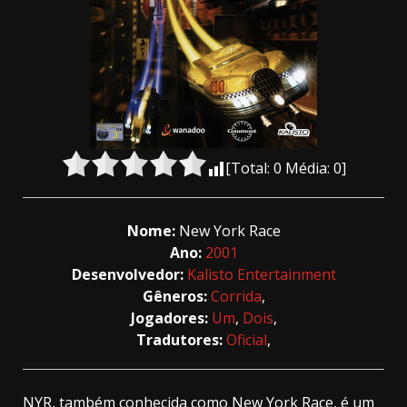
[Total:
0
Média:
0
]
Nome:
New York Race
Ano:
2001
Desenvolvedor:
Kalisto Entertainment
Gêneros:
Corrida
,
Jogadores:
Um
,
Dois
,
Tradutores:
Oficial
,
NYR, também conhecida como New York Race, é um