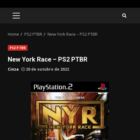
Skip
to
PRIMARY
MENU
content
Home
PS2 PTBR
New York Race – PS2 PTBR
PS2 PTBR
New York Race – PS2 PTBR
Cinza
20 de outubro de 2022