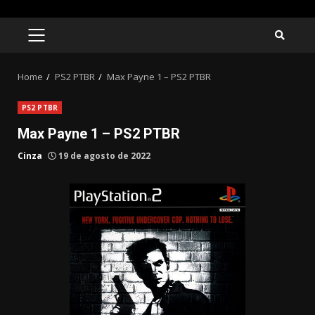
Skip
to
PRIMARY
MENU
content
Home
PS2 PTBR
Max Payne 1 – PS2 PTBR
PS2 PTBR
Max Payne 1 – PS2 PTBR
Cinza
19 de agosto de 2022