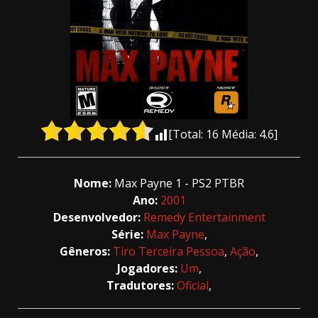
[Total:
16
Média:
4.6
]
Nome:
Max Payne 1 - PS2 PTBR
Ano:
2001
Desenvolvedor:
Remedy Entertainment
Série:
Max Payne
,
Gêneros:
Tiro Terceira Pessoa
,
Ação
,
Jogadores:
Um
,
Tradutores:
Oficial
,