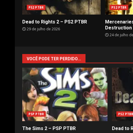
PS2 PTBR
PS2 PTBR
Dead to Rights 2 – PS2 PTBR
Mercenaries
Destruction
29 de julho de 2026
24 de julho d
VOCÊ PODE TER PERDIDO...
PSP PTBR
PS2 PTB
The Sims 2 – PSP PTBR
Dead to 