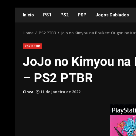
Skip
Início
PS1
PS2
PSP
Jogos Dublados
to
content
Home
PS2 PTBR
JoJo no Kimyou na Bouken: Ougon no Ka
PS2 PTBR
JoJo no Kimyou na 
– PS2 PTBR
Cinza
11 de janeiro de 2022