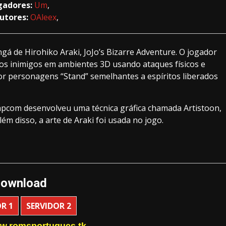
gadores:
Um
,
utores:
OAleex
,
á de Hirohiko Araki, JoJo’s Bizarre Adventure. O jogador
os inimigos em ambientes 3D usando ataques físicos e
r personagens “Stand” semelhantes a espíritos liberados
Capcom desenvolveu uma técnica gráfica chamada Artistoon,
lém disso, a arte de Araki foi usada no jogo.
ownload
R 1
SERVIDOR 2