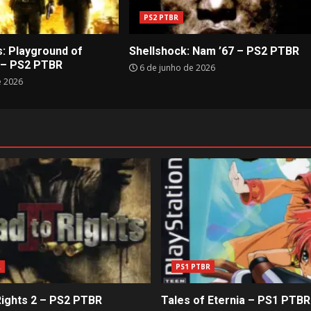
PS2 PTBR
: Playground of
Shellshock: Nam ’67 – PS2 PTBR
 – PS2 PTBR
6 de junho de 2026
e 2026
R
PS1 PTBR
Rights 2 – PS2 PTBR
Tales of Eternia – PS1 PTBR