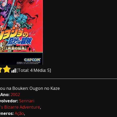
[Total:
4
Média:
5
]
you na Bouken: Ougon no Kaze
Ano:
2002
volvedor:
Sennari
o's Bizarre Adventure
,
neros:
Ação
,