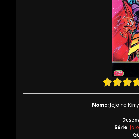
Nome:
JoJo no Kim
Desen
Série:
JoJ
Gê