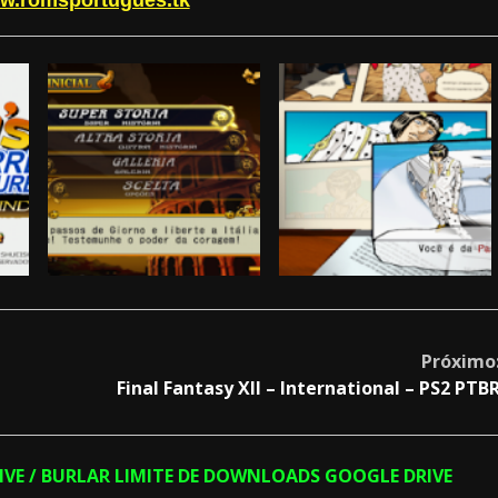
w.romsportugues.tk
Próximo
Final Fantasy XII – International – PS2 PTB
RIVE / BURLAR LIMITE DE DOWNLOADS GOOGLE DRIVE