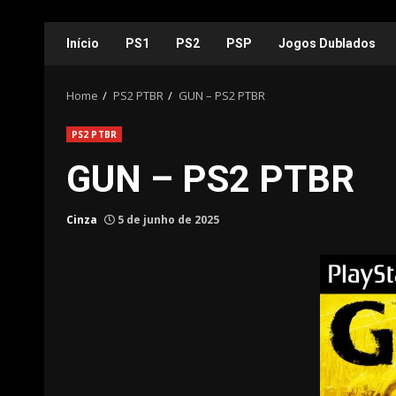
Skip
Início
PS1
PS2
PSP
Jogos Dublados
to
content
Home
PS2 PTBR
GUN – PS2 PTBR
PS2 PTBR
GUN – PS2 PTBR
Cinza
5 de junho de 2025