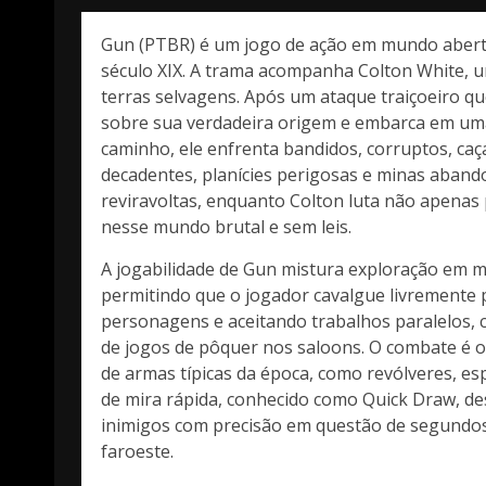
Gun (PTBR) é um jogo de ação em mundo aberto
século XIX. A trama acompanha Colton White, u
terras selvagens. Após um ataque traiçoeiro q
sobre sua verdadeira origem e embarca em uma
caminho, ele enfrenta bandidos, corruptos, ca
decadentes, planícies perigosas e minas abando
reviravoltas, enquanto Colton luta não apenas
nesse mundo brutal e sem leis.
A jogabilidade de Gun mistura exploração em 
permitindo que o jogador cavalgue livremente 
personagens e aceitando trabalhos paralelos, co
de jogos de pôquer nos saloons. O combate é o
de armas típicas da época, como revólveres, esp
de mira rápida, conhecido como Quick Draw, de
inimigos com precisão em questão de segundos, 
faroeste.