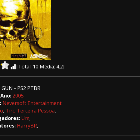
[Total:
10
Média:
4.2
]
:
GUN - PS2 PTBR
Ano:
2005
:
Neversoft Entertainment
ão
,
Tiro Terceira Pessoa
,
gadores:
Um
,
utores:
HarryBR
,