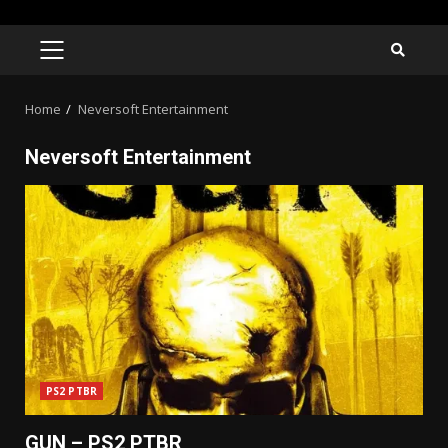
Skip
to
PRIMARY
MENU
content
Home
Neversoft Entertainment
Neversoft Entertainment
PS2 PTBR
GUN – PS2 PTBR