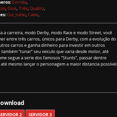
eros:
Corrida
,
Um
,
Dois
,
Três
,
Quatro
,
es:
Gui_tutilo
,
Caws
,
ra a carreira, modo Derby, modo Race e modo Street, você
r entre três carros, únicos para Derby, com a evolução do
tros carros e ganha dinheiro para investir em outros
r também “tunar” seu veiculo que varia desde motor, até
ame segue a serie dos famosos “Stunts”, passar dentre
, até mesmo lançar o personagem a maior distancia possível
ownload
SERVIDOR 2
SERVIDOR 3