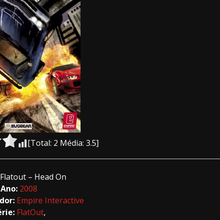
[Total:
2
Média:
3.5
]
Flatout – Head On
Ano:
2008
dor:
Empire Interactive
érie:
FlatOut
,