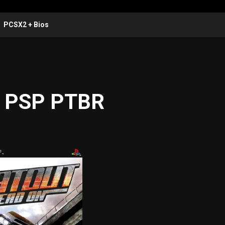
PCSX2 + Bios
 – PSP PTBR