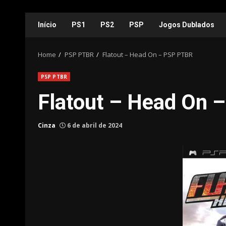
Skip
Início
PS1
PS2
PSP
Jogos Dublados
to
content
Home
PSP PTBR
Flatout – Head On – PSP PTBR
PSP PTBR
Flatout – Head On
Cinza
6 de abril de 2024