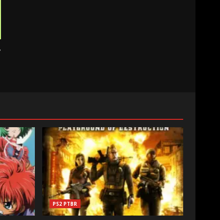
y
PS2 PTBR