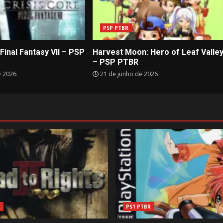
PSP PTBR
 Final Fantasy VII – PSP
Harvest Moon: Hero of Leaf Valle
– PSP PTBR
e 2026
21 de junho de 2026
R
PS1 PTBR