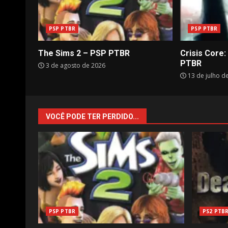
PSP PTBR
PSP PTBR
The Sims 2 – PSP PTBR
Crisis Core:
PTBR
3 de agosto de 2026
13 de julho d
VOCÊ PODE TER PERDIDO...
PSP PTBR
PS2 PTB