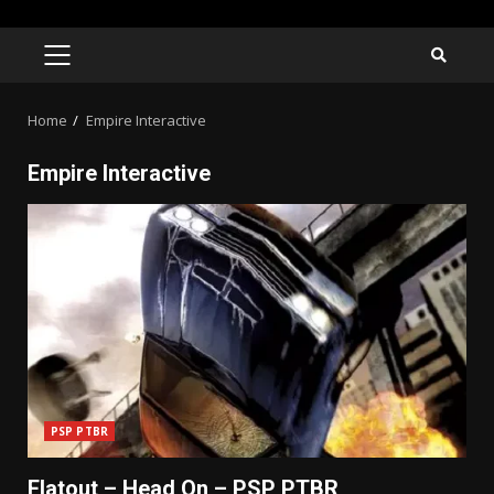
Skip
to
PRIMARY
MENU
content
Home
Empire Interactive
Empire Interactive
PSP PTBR
Flatout – Head On – PSP PTBR