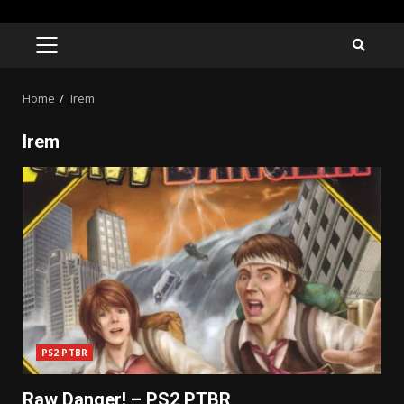
Skip
to
PRIMARY
MENU
content
Home
Irem
Irem
PS2 PTBR
Raw Danger! – PS2 PTBR