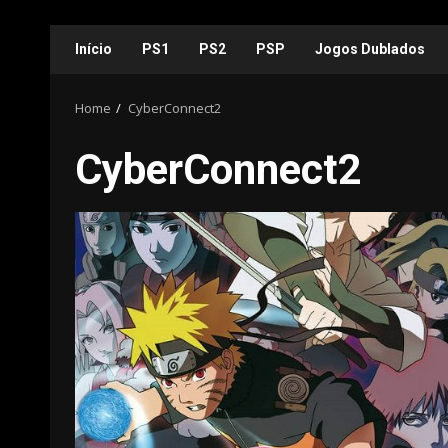
Skip
Início
PS1
PS2
PSP
Jogos Dublados
to
content
Home
CyberConnect2
CyberConnect2