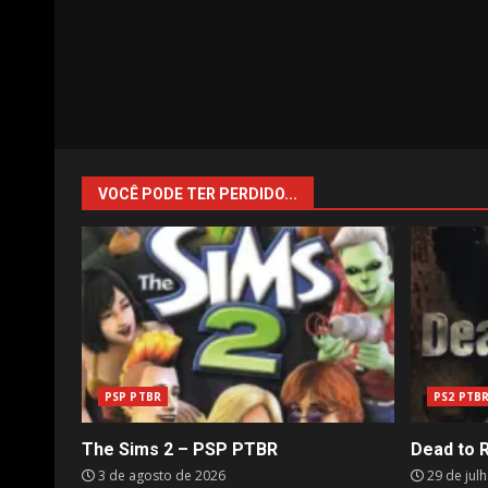
VOCÊ PODE TER PERDIDO...
PSP PTBR
PS2 PTB
The Sims 2 – PSP PTBR
Dead to 
3 de agosto de 2026
29 de jul