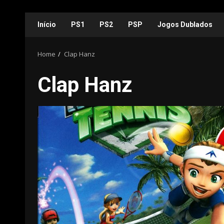
Skip
Início
PS1
PS2
PSP
Jogos Dublados
to
content
Home
Clap Hanz
Clap Hanz