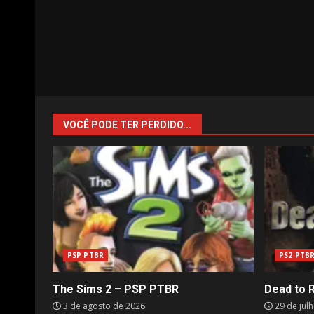
VOCÊ PODE TER PERDIDO...
PSP PTBR
PS2 PTB
The Sims 2 – PSP PTBR
Dead to 
3 de agosto de 2026
29 de jul