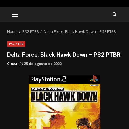
Skip
to
PRIMARY
MENU
content
Home
PS2 PTBR
Delta Force: Black Hawk Down – PS2 PTBR
PS2 PTBR
Delta Force: Black Hawk Down – PS2 PTBR
Cinza
25 de agosto de 2022