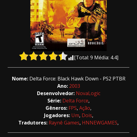
[Total:
9
Média:
4.4
]
Nome:
Delta Force: Black Hawk Down - PS2 PTBR
Ano:
2003
Desenvolvedor:
NovaLogic
Série:
Delta Force
,
Gêneros:
FPS
,
Ação
,
Jogadores:
Um
,
Dois
,
Tradutores:
Raynê Games
,
HNNEWGAMES
,