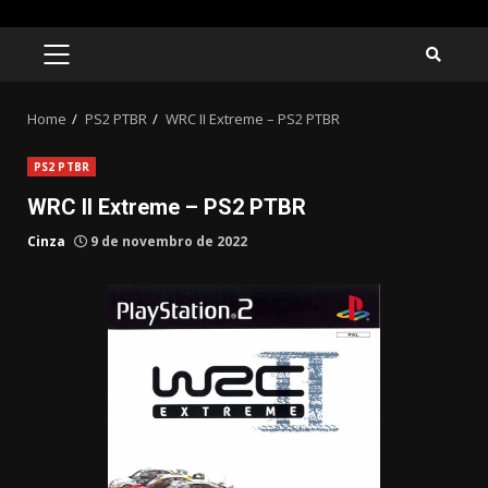
Skip
to
PRIMARY
MENU
content
Home
PS2 PTBR
WRC II Extreme – PS2 PTBR
PS2 PTBR
WRC II Extreme – PS2 PTBR
Cinza
9 de novembro de 2022