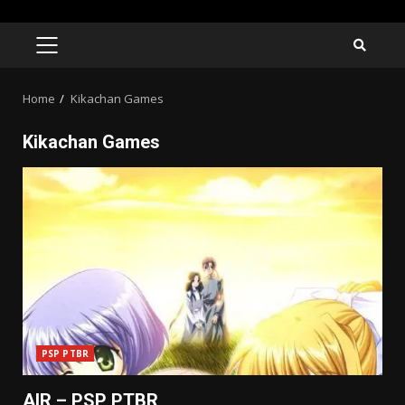
Skip
to
PRIMARY
MENU
content
Home
Kikachan Games
Kikachan Games
PSP PTBR
AIR – PSP PTBR