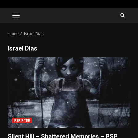
Skip
to
PRIMARY
MENU
content
Home
Israel Dias
Israel Dias
PSP PTBR
Silent Hill – Shattered Memories – PSP