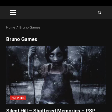
Skip
to
PRIMARY
MENU
content
Home
Bruno Games
Bruno Games
PSP PTBR
Silent Hill – Shattered Memories – PSP