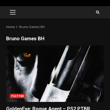
Skip
to
PRIMARY
MENU
content
Home
Bruno Games BH
Bruno Games BH
PS2 PTBR
GoldenEye: Rogue Agent – PS2 PTBR