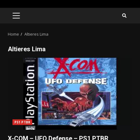
Skip
to
PRIMARY
MENU
content
Home
Altieres Lima
Altieres Lima
PS1 PTBR
X-COM – UFO Defense – PS1 PTBR