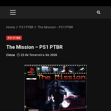
Skip
to
PRIMARY
MENU
content
Home
PS1 PTBR
The Mission – PS1 PTBR
PS1 PTBR
The Mission – PS1 PTBR
Cinza
23 de fevereiro de 2026