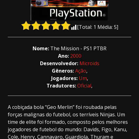
[Total:
1
Média:
5
]
Nome:
The Mission - PS1 PTBR
Ano:
2000
Desenvolvedor:
Microïds
Gêneros:
Ação
,
Jogadores:
Um
,
Tradutores:
Oficial
,
A cobiçada bola “Geo Merlin” foi roubada pelas
forças malignas do futebol, os terríveis Ninjas. Um
time de elite foi formado, composto pelos melhores
jogadores de futebol do mundo: Davids, Figo, Kanu,
Cole, Henry, Cannavaro, Guardiola, Thuram e