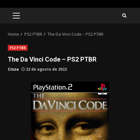
Skip
to
PRIMARY
MENU
content
Home
PS2 PTBR
The Da Vinci Code – PS2 PTBR
PS2 PTBR
The Da Vinci Code – PS2 PTBR
Cinza
22 de agosto de 2022