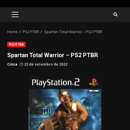
Skip
to
PRIMARY
MENU
content
Home
PS2 PTBR
Spartan Total Warrior – PS2 PTBR
PS2 PTBR
Spartan Total Warrior – PS2 PTBR
Cinza
23 de setembro de 2022