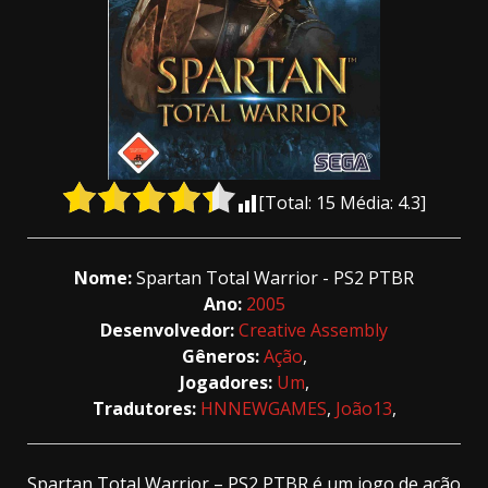
[Total:
15
Média:
4.3
]
Nome:
Spartan Total Warrior - PS2 PTBR
Ano:
2005
Desenvolvedor:
Creative Assembly
Gêneros:
Ação
,
Jogadores:
Um
,
Tradutores:
HNNEWGAMES
,
João13
,
Spartan Total Warrior – PS2 PTBR é um jogo de ação