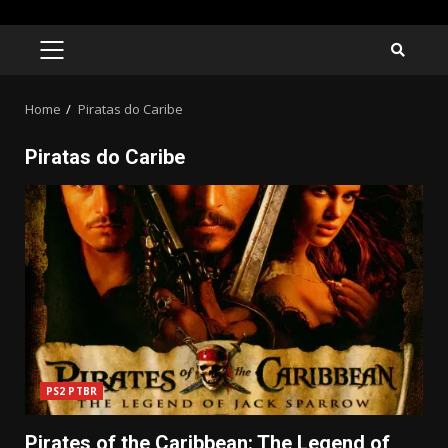
Skip
to
PRIMARY
MENU
content
Home
Piratas do Caribe
Piratas do Caribe
PS2 PTBR
Pirates of the Caribbean: The Legend of