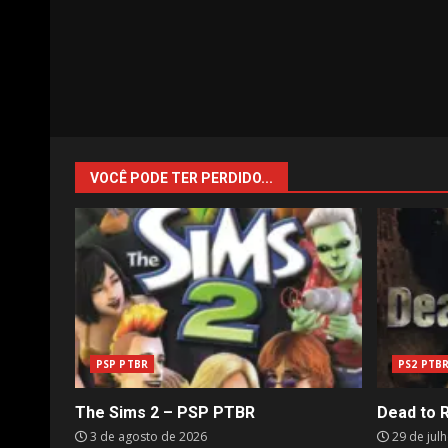
VOCÊ PODE TER PERDIDO...
PSP PTBR
PS2 PTB
The Sims 2 – PSP PTBR
Dead to 
3 de agosto de 2026
29 de jul