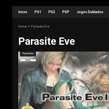
Skip
Início
PS1
PS2
PSP
Jogos Dublados
to
content
Home
Parasite Eve
Parasite Eve