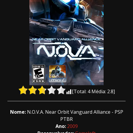
[Total:
4
Média:
2.8
]
Nome:
N.O.V.A. Near Orbit Vanguard Alliance - PSP
PTBR
Ano:
2009