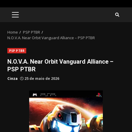
Skip
to
PRIMARY
MENU
content
Home
PSP PTBR
N.O.V.A. Near Orbit Vanguard Alliance – PSP PTBR
PSP PTBR
N.O.V.A. Near Orbit Vanguard Alliance –
PSP PTBR
Cinza
25 de maio de 2026