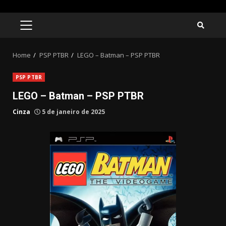
Skip
to
PRIMARY
MENU
content
Home
PSP PTBR
LEGO – Batman – PSP PTBR
PSP PTBR
LEGO – Batman – PSP PTBR
Cinza
5 de janeiro de 2025