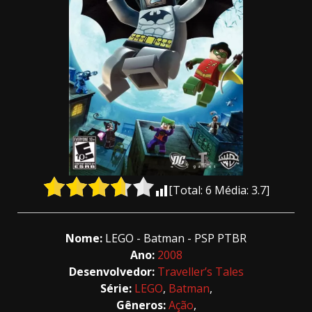
[Total:
6
Média:
3.7
]
Nome:
LEGO - Batman - PSP PTBR
Ano:
2008
Desenvolvedor:
Traveller’s Tales
Série:
LEGO
,
Batman
,
Gêneros:
Ação
,