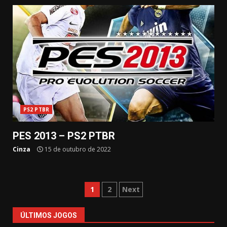
PS2 PTBR
PES 2013 – PS2 PTBR
Cinza
15 de outubro de 2022
Paginação
1
2
Next
de
ÚLTIMOS JOGOS