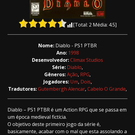
[Total:
2
Média:
4.5
]
Nome:
Diablo - PS1 PTBR
Ano:
1998
Desenvolvedor:
Climax Studios
Série:
Diablo
,
Gêneros:
Ação
,
RPG
,
Jogadores:
Um
,
Dois
,
Tradutores:
Gutembergh Alencar
,
Cabelo O Grande
,
Diablo – PS1 PTBR é um Action RPG que se passa em
um época medieval fictícia.
O objetivo deste primeiro jogo da série é,
basicamente, acabar com o mal que esta assolando a