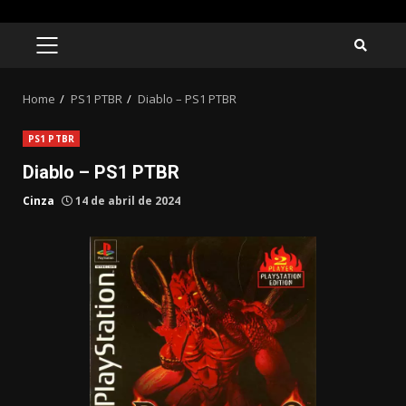
Skip
to
PRIMARY
MENU
content
Home
PS1 PTBR
Diablo – PS1 PTBR
PS1 PTBR
Diablo – PS1 PTBR
Cinza
14 de abril de 2024