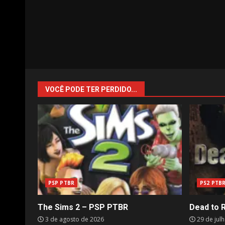
VOCÊ PODE TER PERDIDO...
PSP PTBR
PS2 PTB
The Sims 2 – PSP PTBR
Dead to 
3 de agosto de 2026
29 de jul