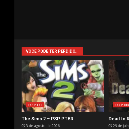
VOCÊ PODE TER PERDIDO...
PSP PTBR
PS2 PTB
The Sims 2 – PSP PTBR
Dead to 
3 de agosto de 2026
29 de jul