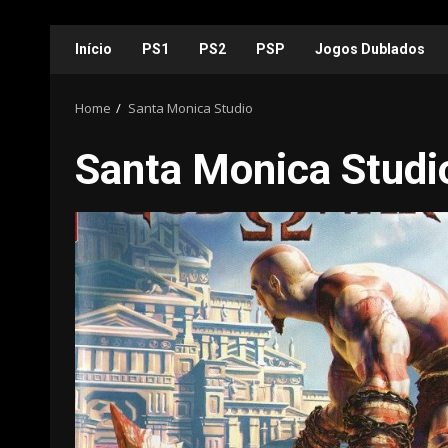
Skip
Início
PS1
PS2
PSP
Jogos Dublados
to
content
Home
Santa Monica Studio
Santa Monica Studi