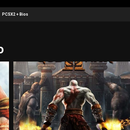
PCSX2 + Bios
o