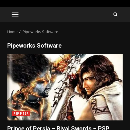
Skip
to
PRIMARY
MENU
content
Home
Pipeworks Software
Pipeworks Software
PSP PTBR
Prince of Persia – Rival Swords – PSP