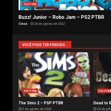
PS2 PTBR
Buzz! Junior – Robo Jam – PS2 PTBR
Cinza
26 de agosto de 2022
VOCÊ PODE TER PERDIDO...
PSP PTBR
PS2 PTB
The Sims 2 – PSP PTBR
Dead to 
3 de agosto de 2026
29 de jul