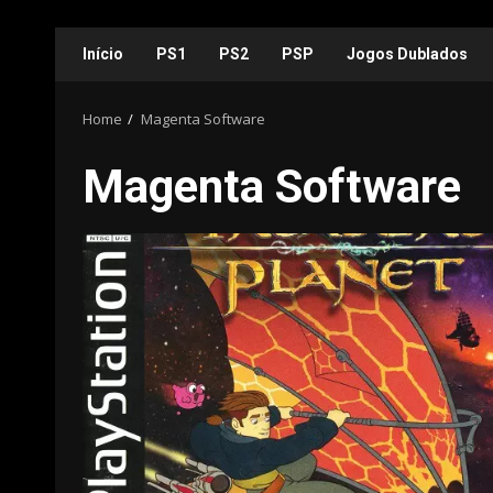
Skip
Início
PS1
PS2
PSP
Jogos Dublados
to
content
Home
Magenta Software
Magenta Software