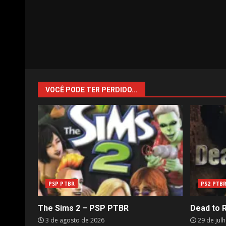
VOCÊ PODE TER PERDIDO...
PSP PTBR
PS2 PTB
The Sims 2 – PSP PTBR
Dead to 
3 de agosto de 2026
29 de jul