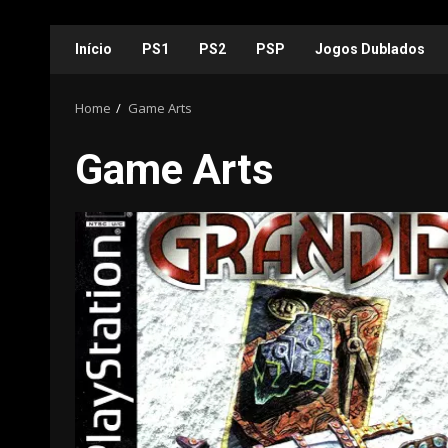
Skip
Início
PS1
PS2
PSP
Jogos Dublados
to
content
Home
Game Arts
Game Arts