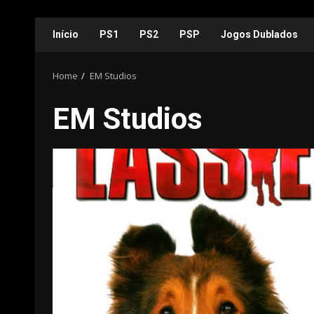
Skip
Início
PS1
PS2
PSP
Jogos Dublados
to
content
Home
EM Studios
EM Studios