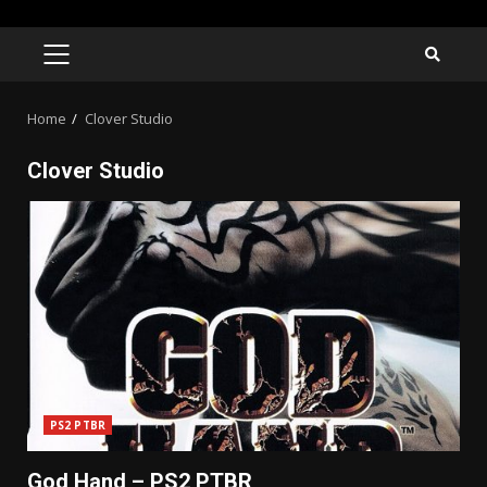
Skip
to
PRIMARY
MENU
content
Home
Clover Studio
Clover Studio
PS2 PTBR
God Hand – PS2 PTBR