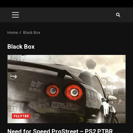
Skip
to
PRIMARY
MENU
content
Home
Black Box
Black Box
PS2 PTBR
Need for Speed ProStreet – PS2 PTBR