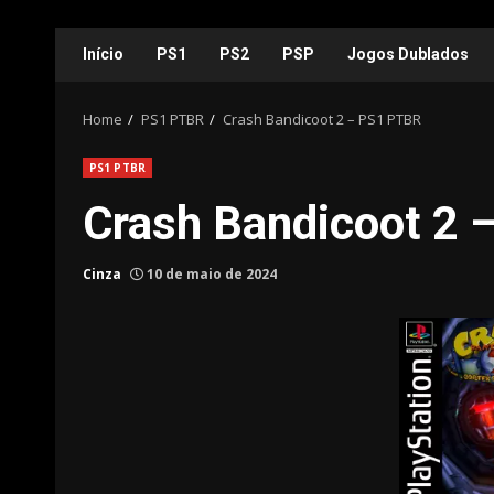
Skip
Início
PS1
PS2
PSP
Jogos Dublados
to
content
Home
PS1 PTBR
Crash Bandicoot 2 – PS1 PTBR
PS1 PTBR
Crash Bandicoot 2
Cinza
10 de maio de 2024