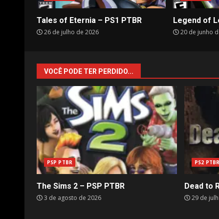
Tales of Eternia – PS1 PTBR
Legend of L
26 de julho de 2026
20 de junho d
VOCÊ PODE TER PERDIDO...
PSP PTBR
PS2 PTB
The Sims 2 – PSP PTBR
Dead to 
3 de agosto de 2026
29 de jul