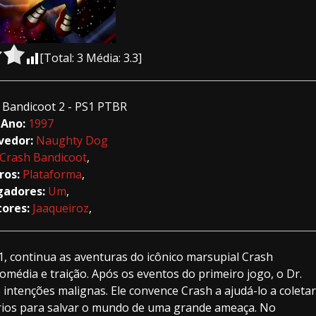
[Total:
3
Média:
3.3
]
 Bandicoot 2 - PS1 PTBR
Ano:
1997
vedor:
Naughty Dog
Crash Bandicoot
,
ros:
Plataforma
,
gadores:
Um
,
tores:
Jaaqueiroz
,
, continua as aventuras do icônico marsupial Crash
média e traição. Após os eventos do primeiro jogo, o Dr.
ntenções malignas. Ele convence Crash a ajudá-lo a coletar
sários para salvar o mundo de uma grande ameaça. No