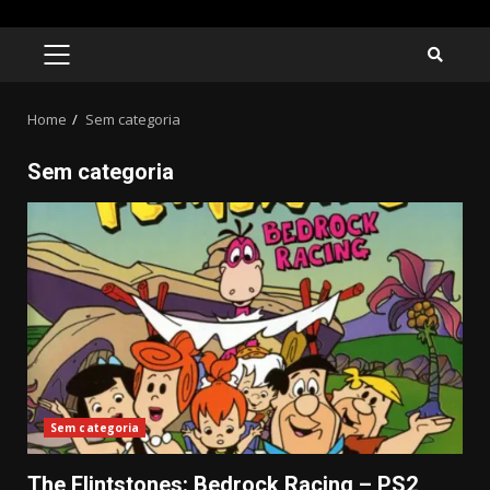
Skip
to
PRIMARY
MENU
content
Home
Sem categoria
Sem categoria
Sem categoria
The Flintstones: Bedrock Racing – PS2